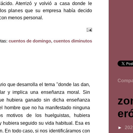
plácido. Aterrizó y volvió a casa donde le
 los planes que su empresa había decido
 con menos personal.
etas:
cuentos de domingo
,
cuentos diminutos
Compar
rario que desarrolla el tema "donde las dan,
ular y implica una enseñanza moral. Sin
zo
ue hubiera ganado sin dicha enseñanza
el hombre que no ha manifestado ninguna
er
los motivos de los huelguistas, hubiera
y hubiera seguido su vida habitual. Esa es
►
20
. En todo caso, si nos identificáramos con