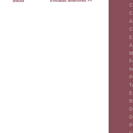
Inicio
Entradas anteriores >>
C
C
A
C
E
A
M
F
I
P
T
E
R
D
D
P