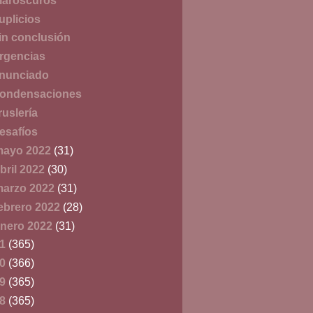
laroscuros
uplicios
in conclusión
rgencias
nunciado
ondensaciones
ruslería
esafíos
mayo 2022
(31)
bril 2022
(30)
arzo 2022
(31)
ebrero 2022
(28)
nero 2022
(31)
21
(365)
20
(366)
19
(365)
18
(365)