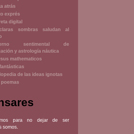
a atrás
o exprés
reta digital
claras sombras saludan al
o
derno sentimental de
ación y astrología náutica
sus mathematicos
fantásticas
lopedia de las ideas ignotas
o poemas
nsares
bimos para no dejar de ser
s somos.