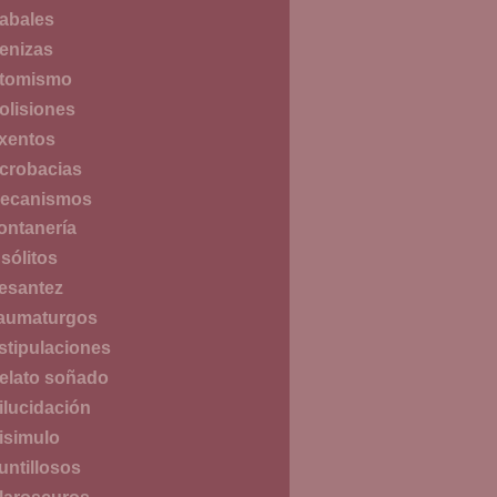
abales
enizas
tomismo
olisiones
xentos
crobacias
ecanismos
ontanería
nsólitos
esantez
aumaturgos
stipulaciones
elato soñado
ilucidación
isimulo
untillosos