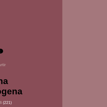
tir
na
ógena
26
(221)