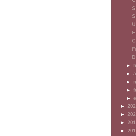
C
S
S
U
E
C
F
D
►
►
a
►
m
►
f
►
e
►
20
►
20
►
20
►
20