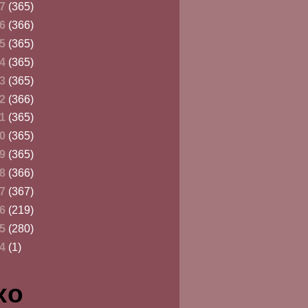
17
(365)
16
(366)
15
(365)
14
(365)
13
(365)
12
(366)
11
(365)
10
(365)
09
(365)
08
(366)
07
(367)
06
(219)
05
(280)
84
(1)
xo