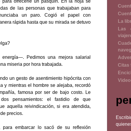
 para ofrecerle un pasquín. En la hoja se
Cuent
das de las personas que trabajaban para
Cuent
nunciaba un paro. Cogió el papel con
La lib
anera rápida hasta que su mirada se detuvo
Las 
viajer
elga?
Cua
naveg
energía—. Pedimos una mejora salarial
Adver
na miseria por hora trabajada.
Citas 
Encic
do un gesto de asentimiento hipócrita con
Vide
a y mientras el hombre se alejaba, recordó
mpañía, famosa por ser de bajo costo. Le
pe
 dos pensamientos: el fastidio de que
e aquella reivindicación, si era atendida,
de precios.
Escri
quiene
 para embarcar lo sacó de su reflexión