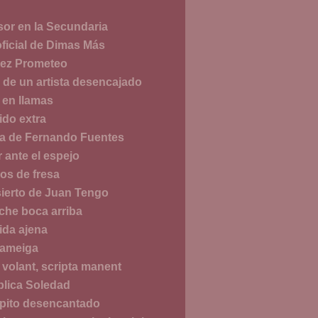
sor en la Secundaria
oficial de Dimas Más
vez Prometeo
o de un artista desencajado
 en llamas
ido extra
a de Fernando Fuentes
 ante el espejo
s de fresa
sierto de Juan Tengo
che boca arriba
ida ajena
lameiga
 volant, scripta manent
lica Soledad
ipito desencantado