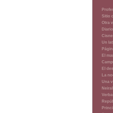
Profe
Sitio 
Otra 
Diari
Cisne
Un lat
Págin
El mar
Campo
El de
La no
Una v
Neira
Verba
Repúb
Princ