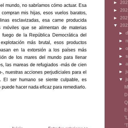
►
20
s del mundo, no sabríamos cómo actuar. Esa
►
20
 compran mis hijas, esos vuelos baratos,
►
20
inas esclavizadas, esa carne producida
▼
20
os móviles que se alimentan de materias
►
d
y fuego de la República Democrática del
►
n
explotación más brutal, esos productos
►
o
basan en la extorsión a los países más
►
s
ción de los mares del mundo para llenar
►
a
s, las mareas de refugiados -más de cien
►
j
-, nuestras acciones perjudiciales para el
l. El ser humano se siente culpable, es
▼
j
o puede hacer nada eficaz para remediarlo.
M
D
Q
E
'
'